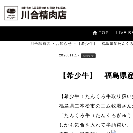
TOP
LIVE B
川合精肉店
>
お知らせ
>
【希少牛】 福島県産たんく
2020.11.17
お知らせ
【希少牛】 福島県
【希少牛！たんくろ牛取り扱い
福島県二本松市のエム牧場さん
「たんくろ牛（たんくろぎゅう
しかも気合を入れて半頭買い。