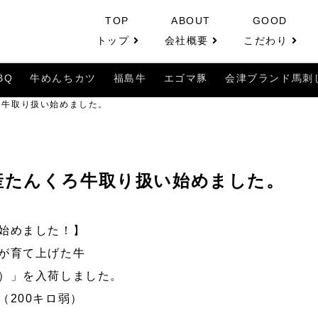
TOP
ABOUT
GOOD
トップ
会社概要
こだわり
BQ
牛めんちカツ
福島牛
エゴマ豚
会津ブランド馬刺
ろ牛取り扱い始めました。
産たんくろ牛取り扱い始めました。
始めました！】
が育て上げた牛
）」を入荷しました。
（200キロ弱）