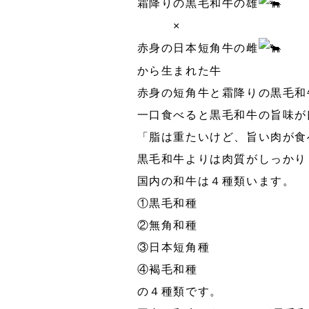
霜降りの黒毛和牛の雄
×
赤身の日本短角牛の雌
から生まれた牛
赤身の短角牛と霜降りの黒毛和
一口食べると黒毛和牛の旨味が
「脂は重たいけど、旨い肉が食
黒毛和牛よりは肉質がしっかり
国内の和牛は４種類います。
①黒毛和種
②無角和種
③日本短角種
④褐毛和種
の４種類です。