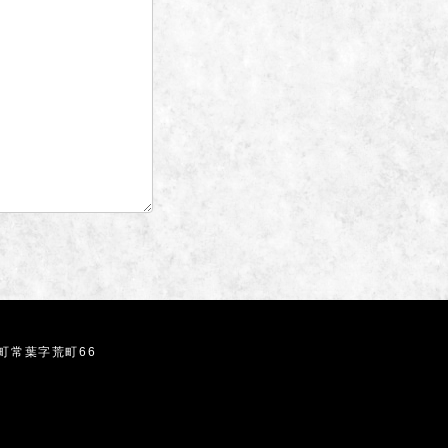
葉町常葉字荒町66