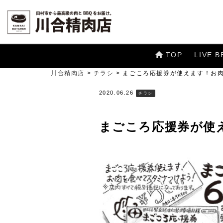
TOP
LIVE B
川合精肉店
>
チラシ
>
まごころ応援券が使えます！お
2020.06.26
チラシ
まごころ応援券が使