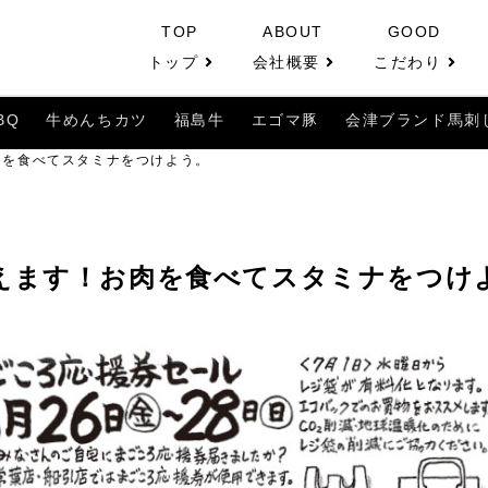
TOP
ABOUT
GOOD
トップ
会社概要
こだわり
BQ
牛めんちカツ
福島牛
エゴマ豚
会津ブランド馬刺
肉を食べてスタミナをつけよう。
えます！お肉を食べてスタミナをつけ