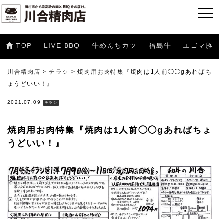
TOP
LIVE BBQ
牛めんちカツ
福島牛
エゴマ豚
川合精肉店
>
チラシ
>
焼肉用お肉特集『焼肉は1人前◯◯gあればち
ょうどいい！』
2021.07.09
チラシ
焼肉用お肉特集『焼肉は1人前◯◯gあればちょ
うどいい！』